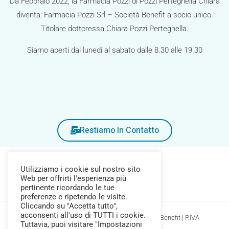
Da Febbraio 2022, la Farmacia Pozzi di Pozzi Perteghella Chiara
diventa: Farmacia Pozzi Srl – Società Benefit a socio unico.
Titolare dottoressa Chiara Pozzi Perteghella.
Siamo aperti dal lunedì al sabato dalle 8.30 alle 19.30
Restiamo In Contatto
Utilizziamo i cookie sul nostro sito
Web per offrirti l'esperienza più
pertinente ricordando le tue
preferenze e ripetendo le visite.
Cliccando su "Accetta tutto",
acconsenti all'uso di TUTTI i cookie.
Copyright © 2026 Farmacia Pozzi Srl Società Benefit | P.IVA
Tuttavia, puoi visitare "Impostazioni