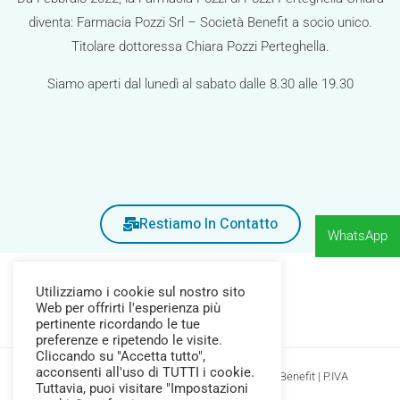
diventa: Farmacia Pozzi Srl – Società Benefit a socio unico.
Titolare dottoressa Chiara Pozzi Perteghella.
Siamo aperti dal lunedì al sabato dalle 8.30 alle 19.30
Restiamo In Contatto
WhatsApp
Utilizziamo i cookie sul nostro sito
Web per offrirti l'esperienza più
pertinente ricordando le tue
preferenze e ripetendo le visite.
Cliccando su "Accetta tutto",
acconsenti all'uso di TUTTI i cookie.
Copyright © 2026 Farmacia Pozzi Srl Società Benefit | P.IVA
Tuttavia, puoi visitare "Impostazioni
04377690245