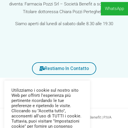
diventa: Farmacia Pozzi Srl – Società Benefit a socio unico.
WhatsApp
Titolare dottoressa Chiara Pozzi Perteghella.
Siamo aperti dal lunedì al sabato dalle 8.30 alle 19.30
Restiamo In Contatto
Utilizziamo i cookie sul nostro sito
Web per offrirti l'esperienza più
pertinente ricordando le tue
preferenze e ripetendo le visite.
Cliccando su "Accetta tutto",
acconsenti all'uso di TUTTI i cookie.
Copyright © 2026 Farmacia Pozzi Srl Società Benefit | P.IVA
Tuttavia, puoi visitare "Impostazioni
04377690245
cookie" per fornire un consenso