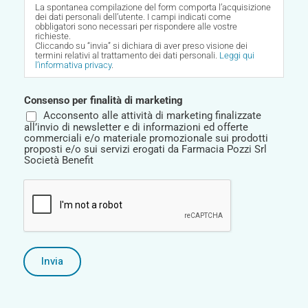
La spontanea compilazione del form comporta l’acquisizione
dei dati personali dell’utente. I campi indicati come
obbligatori sono necessari per rispondere alle vostre
richieste.
Cliccando su “invia” si dichiara di aver preso visione dei
termini relativi al trattamento dei dati personali.
Leggi qui
l’informativa privacy
.
Si invita l’utente, informato delle finalità di trattamento
riportate nella presente informativa, a prestare il proprio
Consenso per finalità di marketing
consenso, in maniera distinta ed inequivocabile, al
trattamento dei propri dati personali.
Acconsento alle attività di marketing finalizzate
all’invio di newsletter e di informazioni ed offerte
commerciali e/o materiale promozionale sui prodotti
proposti e/o sui servizi erogati da Farmacia Pozzi Srl
Società Benefit
Invia