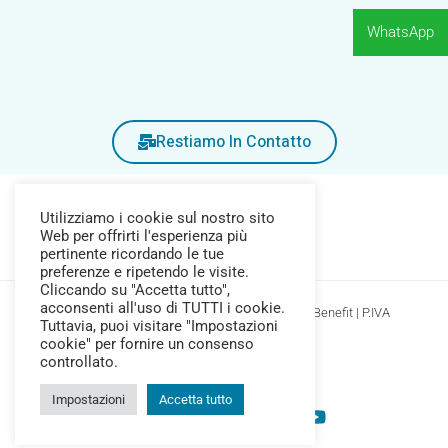
WhatsApp
Restiamo In Contatto
Utilizziamo i cookie sul nostro sito
Web per offrirti l'esperienza più
pertinente ricordando le tue
preferenze e ripetendo le visite.
Cliccando su "Accetta tutto",
acconsenti all'uso di TUTTI i cookie.
Copyright © 2026 Farmacia Pozzi Srl Società Benefit | P.IVA
Tuttavia, puoi visitare "Impostazioni
04377690245
cookie" per fornire un consenso
Privacy Policy
-
Cookie Policy
controllato.
Impostazioni
Accetta tutto