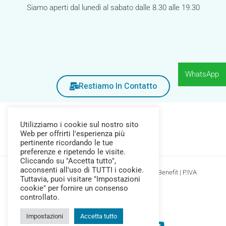
Siamo aperti dal lunedì al sabato dalle 8.30 alle 19.30
WhatsApp
Restiamo In Contatto
Utilizziamo i cookie sul nostro sito
Web per offrirti l'esperienza più
pertinente ricordando le tue
preferenze e ripetendo le visite.
Cliccando su "Accetta tutto",
acconsenti all'uso di TUTTI i cookie.
Copyright © 2026 Farmacia Pozzi Srl Società Benefit | P.IVA
Tuttavia, puoi visitare "Impostazioni
04377690245
cookie" per fornire un consenso
controllato.
Privacy Policy
-
Cookie Policy
Impostazioni
Accetta tutto