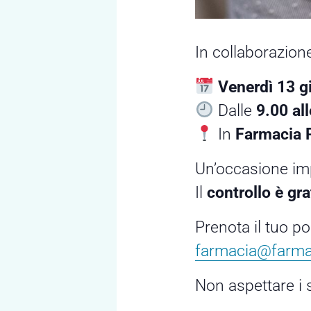
In collaborazio
Venerdì 13 g
Dalle
9.00 al
In
Farmacia 
Un’occasione imp
Il
controllo è gra
Prenota il tuo p
farmacia@farma
Non aspettare i s