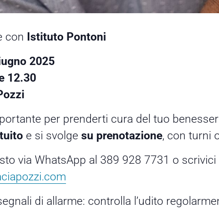
ne con
Istituto Pontoni
iugno 2025
le 12.30
Pozzi
ortante per prenderti cura del tuo benessere
tuito
e si svolge
su prenotazione
, con turni
osto via WhatsApp al 389 928 7731 o scrivici
ciapozzi.com
egnali di allarme: controlla l’udito regolarme