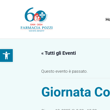
Vai
al
contenuto
H
Apri la barra degli strumenti
« Tutti gli Eventi
Questo evento è passato.
Giornata Con