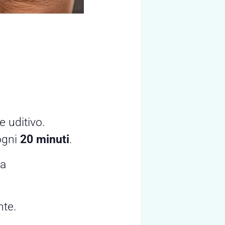
 uditivo.
 ogni
20 minuti
.
 a
nte.