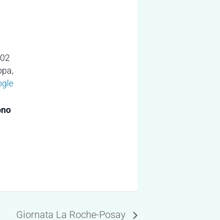
102
ppa
,
ogle
ono
Giornata La Roche-Posay