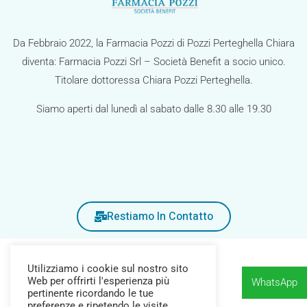
g
a
Da Febbraio 2022, la Farmacia Pozzi di Pozzi Perteghella Chiara
z
diventa: Farmacia Pozzi Srl – Società Benefit a socio unico.
i
Titolare dottoressa Chiara Pozzi Perteghella.
o
Siamo aperti dal lunedì al sabato dalle 8.30 alle 19.30
n
e
Restiamo In Contatto
Utilizziamo i cookie sul nostro sito
Web per offrirti l'esperienza più
WhatsApp
pertinente ricordando le tue
preferenze e ripetendo le visite.