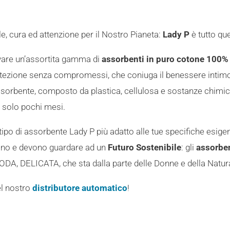
e, cura ed attenzione per il Nostro Pianeta:
Lady
P
è tutto qu
vare un’assortita gamma di
assorbenti in puro
cotone 100% 
protezione senza compromessi, che coniuga il benessere intimo 
sorbente, composto da plastica, cellulosa e sostanze chimich
 solo pochi mesi.
 tipo di assorbente Lady P più adatto alle tue specifiche esige
sono e devono guardare ad un
Futuro Sostenibile
: gli
assorbe
DA, DELICATA, che sta dalla parte delle Donne e della Nat
el nostro
distributore automatico
!