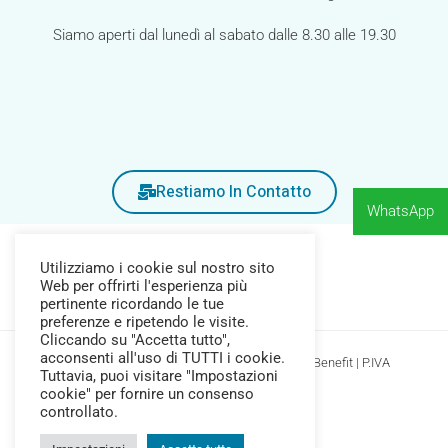
Siamo aperti dal lunedì al sabato dalle 8.30 alle 19.30
Restiamo In Contatto
WhatsApp
Utilizziamo i cookie sul nostro sito
Web per offrirti l'esperienza più
pertinente ricordando le tue
preferenze e ripetendo le visite.
Cliccando su "Accetta tutto",
acconsenti all'uso di TUTTI i cookie.
Copyright © 2026 Farmacia Pozzi Srl Società Benefit | P.IVA
Tuttavia, puoi visitare "Impostazioni
04377690245
cookie" per fornire un consenso
Privacy Policy
-
Cookie Policy
controllato.