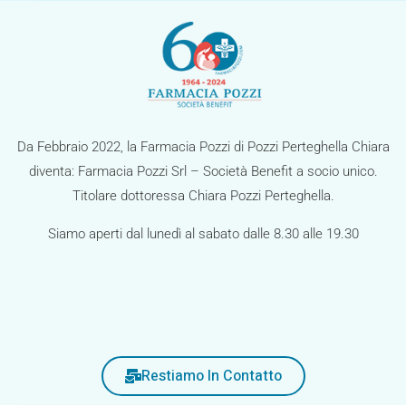
z
i
o
n
e
Da Febbraio 2022, la Farmacia Pozzi di Pozzi Perteghella Chiara
diventa: Farmacia Pozzi Srl – Società Benefit a socio unico.
Titolare dottoressa Chiara Pozzi Perteghella.
Siamo aperti dal lunedì al sabato dalle 8.30 alle 19.30
Restiamo In Contatto