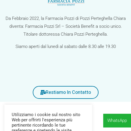
g
a
Da Febbraio 2022, la Farmacia Pozzi di Pozzi Perteghella Chiara
z
diventa: Farmacia Pozzi Srl – Società Benefit a socio unico.
i
Titolare dottoressa Chiara Pozzi Perteghella.
o
Siamo aperti dal lunedì al sabato dalle 8.30 alle 19.30
n
e
Restiamo In Contatto
Utilizziamo i cookie sul nostro sito
Web per offrirti l'esperienza più
WhatsApp
pertinente ricordando le tue
preferenze e ripetendo le visite.