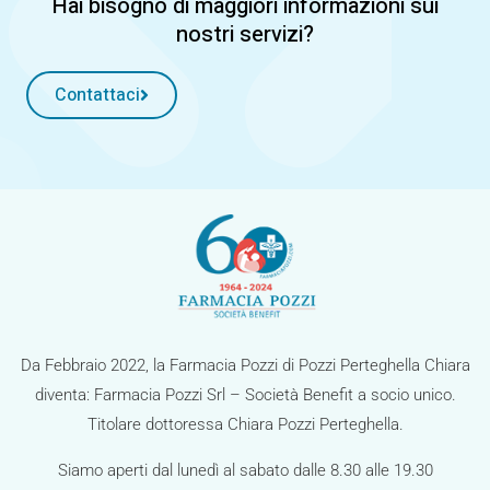
i
Hai bisogno di maggiori informazioni sui
nostri servizi?
g
a
Contattaci
z
i
o
n
e
Da Febbraio 2022, la Farmacia Pozzi di Pozzi Perteghella Chiara
diventa: Farmacia Pozzi Srl – Società Benefit a socio unico.
Titolare dottoressa Chiara Pozzi Perteghella.
Siamo aperti dal lunedì al sabato dalle 8.30 alle 19.30