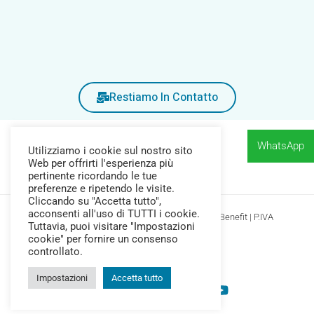
Restiamo In Contatto
WhatsApp
Utilizziamo i cookie sul nostro sito
Web per offrirti l'esperienza più
pertinente ricordando le tue
preferenze e ripetendo le visite.
Cliccando su "Accetta tutto",
acconsenti all'uso di TUTTI i cookie.
Copyright © 2026 Farmacia Pozzi Srl Società Benefit | P.IVA
Tuttavia, puoi visitare "Impostazioni
04377690245
cookie" per fornire un consenso
Privacy Policy
-
Cookie Policy
controllato.
Impostazioni
Accetta tutto