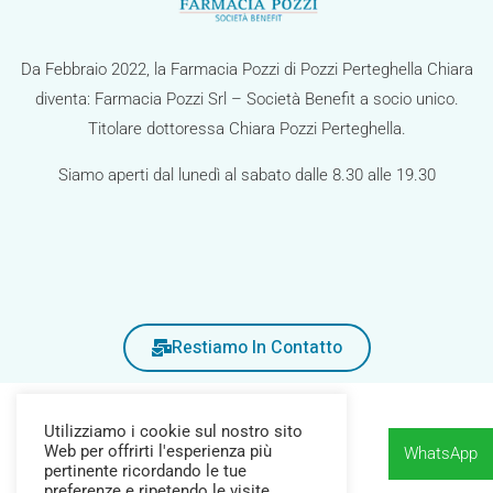
g
a
Da Febbraio 2022, la Farmacia Pozzi di Pozzi Perteghella Chiara
z
diventa: Farmacia Pozzi Srl – Società Benefit a socio unico.
i
Titolare dottoressa Chiara Pozzi Perteghella.
o
Siamo aperti dal lunedì al sabato dalle 8.30 alle 19.30
n
e
Restiamo In Contatto
Utilizziamo i cookie sul nostro sito
Web per offrirti l'esperienza più
WhatsApp
pertinente ricordando le tue
preferenze e ripetendo le visite.