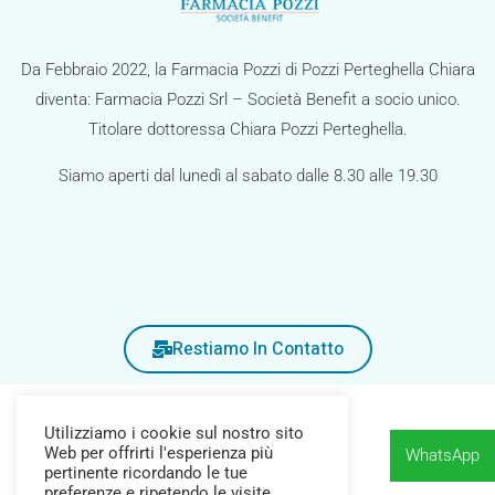
i
g
a
Da Febbraio 2022, la Farmacia Pozzi di Pozzi Perteghella Chiara
diventa: Farmacia Pozzi Srl – Società Benefit a socio unico.
z
Titolare dottoressa Chiara Pozzi Perteghella.
i
o
Siamo aperti dal lunedì al sabato dalle 8.30 alle 19.30
n
e
Restiamo In Contatto
Utilizziamo i cookie sul nostro sito
Web per offrirti l'esperienza più
WhatsApp
pertinente ricordando le tue
preferenze e ripetendo le visite.