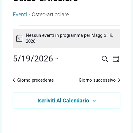
for
Maggio
Eventi
Osteo-articolare
19,
2026
Nessun eventi in programma per Maggio 19,
N
2026.
o
t
E
E
5/19/2026
C
i
G
v
c
E
v
I
S
e
e
R
e
O
e
C
n
Giorno precedente
Giorno successivo
R
n
l
A
t
N
e
t
o
O
Iscriviti Al Calendario
z
V
i
i
i
R
o
s
i
n
t
a