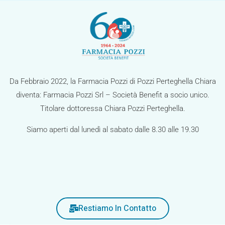
z
i
o
n
e
Da Febbraio 2022, la Farmacia Pozzi di Pozzi Perteghella Chiara
diventa: Farmacia Pozzi Srl – Società Benefit a socio unico.
Titolare dottoressa Chiara Pozzi Perteghella.
Siamo aperti dal lunedì al sabato dalle 8.30 alle 19.30
Restiamo In Contatto