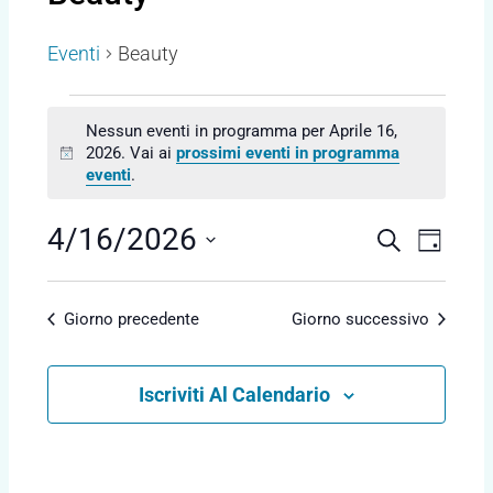
for
Aprile
Eventi
Beauty
16,
2026
Nessun eventi in programma per Aprile 16,
2026. Vai ai
prossimi eventi in programma
N
eventi
.
o
t
i
E
E
4/16/2026
C
G
c
v
E
v
e
I
S
e
R
e
O
e
C
n
Giorno precedente
Giorno successivo
R
n
l
A
t
N
e
t
o
O
Iscriviti Al Calendario
z
V
i
i
i
R
o
s
i
n