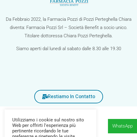
i
g
Da Febbraio 2022, la Farmacia Pozzi di Pozzi Perteghella Chiara
a
diventa: Farmacia Pozzi Srl – Società Benefit a socio unico.
z
Titolare dottoressa Chiara Pozzi Perteghella.
i
Siamo aperti dal lunedì al sabato dalle 8.30 alle 19.30
o
n
e
Restiamo In Contatto
Utilizziamo i cookie sul nostro sito
Web per offrirti l'esperienza più
WhatsApp
pertinente ricordando le tue
preferenze e ripetendo le visite.